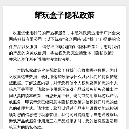
耀玩盒子隐私政策
欢迎您使用我们的产品和服务，本隐私政策适用于
广州金众
网络科技有限公司
（以下统称
金众
网络
或
我们
）提供的软
“
”
“
”
，
件产品以及服务
请仔细阅读我们的《隐私政策》，您对我们
的产品的浏览或使用，将被视为您完全接受本《隐私政策》，
并承诺遵守所有适用的法律和法规。
本隐私权政策旨在帮助您了解我们会收集哪些数据、为什
么收集这些数据、会利用这些数据做什么以及我们如何保护这
些数据。了解这些内容，对于您行使个人权利及保护您的个人
信息至关重要，请您在使用
耀玩游戏
产品或服务前务必抽出时
间认真阅读本政策。当您开始下载、访问或使用
耀玩游戏
产品
或服务，即表示您已经同意本隐私权政策并信赖我们对您的信
息的处理方式。请注意，您可以通过产品中的设置功能或控制
项对您的信息进行动态管理。我们同时提醒您，当您通过
耀玩
游戏
产品或服务使用第三方产品或服务时，您的信息应当适用
第三方的隐私条款。