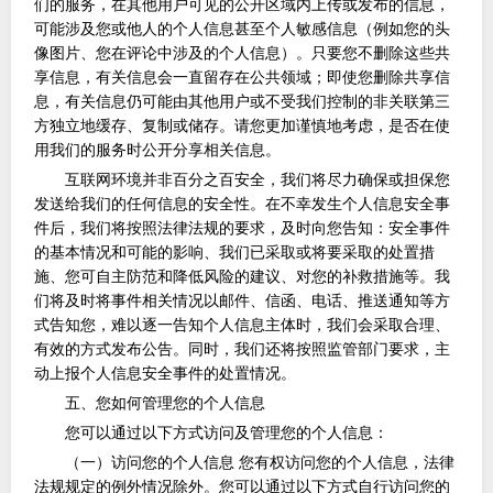
们的服务，在其他用户可见的公开区域内上传或发布的信息，
可能涉及您或他人的个人信息甚至个人敏感信息（例如您的头
像图片、您在评论中涉及的个人信息）。只要您不删除这些共
享信息，有关信息会一直留存在公共领域；即使您删除共享信
息，有关信息仍可能由其他用户或不受我们控制的非关联第三
方独立地缓存、复制或储存。请您更加谨慎地考虑，是否在使
用我们的服务时公开分享相关信息。
互联网环境并非百分之百安全，我们将尽力确保或担保您
发送给我们的任何信息的安全性。在不幸发生个人信息安全事
件后，我们将按照法律法规的要求，及时向您告知：安全事件
的基本情况和可能的影响、我们已采取或将要采取的处置措
施、您可自主防范和降低风险的建议、对您的补救措施等。我
们将及时将事件相关情况以邮件、信函、电话、推送通知等方
式告知您，难以逐一告知个人信息主体时，我们会采取合理、
有效的方式发布公告。同时，我们还将按照监管部门要求，主
动上报个人信息安全事件的处置情况。
五、您如何管理您的个人信息
您可以通过以下方式访问及管理您的个人信息：
（一）访问您的个人信息
您有权访问您的个人信息，法律
法规规定的例外情况除外。您可以通过以下方式自行访问您的