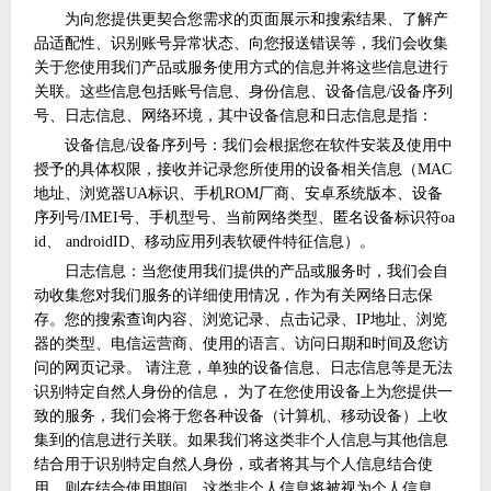
为向您提供更契合您需求的页面展示和搜索结果、了解产
品适配性、识别账号异常状态、向您报送错误等，我们会收集
关于您使用我们产品或服务使用方式的信息并将这些信息进行
关联。这些信息包括账号信息、身份信息、设备信息
/设备序列
号、日志信息、网络环境，其中设备信息和日志信息是指：
设备信息
/设备序列号：我们会根据您在软件安装及使用中
授予的具体权限，接收并记录您所使用的设备相关信息（MAC
地址、浏览器UA标识、手机ROM厂商、安卓系统版本、设备
序列号/IMEI号、手机型号、当前网络类型、匿名设备标识符oa
id、 androidID、移动应用列表软硬件特征信息）。
日志信息：当您使用我们提供的产品或服务时，我们会自
动收集您对我们服务的详细使用情况，作为有关网络日志保
存。您的搜索查询内容、浏览记录、点击记录、
IP地址、浏览
器的类型、电信运营商、使用的语言、访问日期和时间及您访
问的网页记录。 请注意，单独的设备信息、日志信息等是无法
识别特定自然人身份的信息， 为了在您使用设备上为您提供一
致的服务，我们会将于您各种设备（计算机、移动设备）上收
集到的信息进行关联。如果我们将这类非个人信息与其他信息
结合用于识别特定自然人身份，或者将其与个人信息结合使
用，则在结合使用期间，这类非个人信息将被视为个人信息，