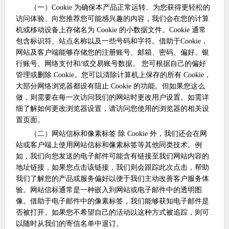
（一）
Cookie 为确保本产品正常运转、为您获得更轻松的
访问体验、向您推荐您可能感兴趣的内容，我们会在您的计算
机或移动设备上存储名为 Cookie 的小数据文件。Cookie 通常
包含标识符、站点名称以及一些号码和字符。借助于Cookie，
网站及客户端能够存储您的注册账号、邮箱、密码、偏好、银
行账号、网络支付和/或交易账号数据。 您可根据自己的偏好
管理或删除 Cookie。您可以清除计算机上保存的所有 Cookie，
大部分网络浏览器都设有阻止 Cookie 的功能。但如果您这么
做，则需要在每一次访问我们的网站时更改用户设置。如需详
细了解如何更改浏览器设置，请访问您使用的浏览器的相关设
置页面。
（二）网站信标和像素标签
除 Cookie 外，我们还会在网
站或客户端上使用网站信标和像素标签等其他同类技术。例
如，我们向您发送的电子邮件可能含有链接至我们网站内容的
地址链接，如果您点击该链接，我们则会跟踪此次点击，帮助
我们了解您的产品或服务偏好以便于我们主动改善客户服务体
验。网站信标通常是一种嵌入到网站或电子邮件中的透明图
像。借助于电子邮件中的像素标签，我们能够获知电子邮件是
否被打开。如果您不希望自己的活动以这种方式被追踪，则可
以随时从我们的寄信名单中退订。