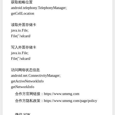
获取粗略位置
android.telephony.TelephonyManager;
getCellLocation
读取外置存储卡
java.io.File;
File("/sdcard/
写入外置存储卡
java.io.File;
File("/sdcard/
访问网络状态信息
android.net.ConnectivityManager;
getActiveNetworkInfo
getNetworkInfo
合作方官网链接：
https://www.umeng.com
合作方隐私政策：
https://www.umeng.com/page/policy
微信
SDK