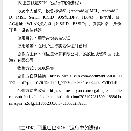
运行中的进程
阿里云认证SDK（
）
涉及个人信息：设备标识符（
Android如IMEI、Android I
D、IMSI、Serial、ICCID，iOS如IDFV、IDFA）、IP地址、M
AC地址、WLAN接入点（如SSID、BSSID）、真实姓名、身份
证号、设备传感器
使用目的：用于身份实名认证
使用场景：在用户进行实名认证时使用
合作方主体：阿里云计算有限公司、蚂蚁区块链科技（上
海）有限公司
收集方式：
SDK采集
合作方官网链接：
https://help.aliyun.com/document_detail/99
173.html?spm=5176.156174.J_7172652090.1.eae05575ZV8YBF
合作方隐私政策：
https://terms.aliyun.com/legal-agreement/te
rms/suit_bu1_ali_cloud/suit_bu1_ali_cloud202107281509_18386.ht
ml?spm=a2c4g.11186623.0.0.37c330e52FA55i
阿里巴巴
SDK
运行中的进程
淘宝
SDK、
（
）